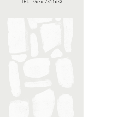
TEL :
0676 7311683